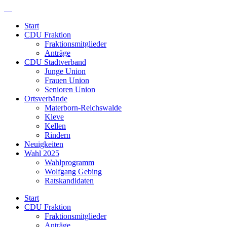
Start
CDU Fraktion
Fraktionsmitglieder
Anträge
CDU Stadtverband
Junge Union
Frauen Union
Senioren Union
Ortsverbände
Materborn-Reichswalde
Kleve
Kellen
Rindern
Neuigkeiten
Wahl 2025
Wahlprogramm
Wolfgang Gebing
Ratskandidaten
Start
CDU Fraktion
Fraktionsmitglieder
Anträge